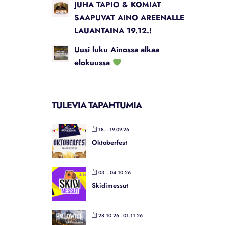
JUHA TAPIO & KOMIAT
SAAPUVAT AINO AREENALLE
LAUANTAINA 19.12.!
Uusi luku Ainossa alkaa
elokuussa
TULEVIA TAPAHTUMIA
18. - 19.09.26
Oktoberfest
03. - 04.10.26
Skidimessut
28.10.26
- 01.11.26