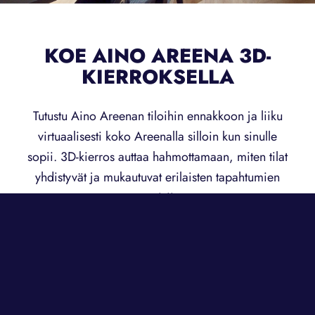
KOE AINO AREENA 3D-
KIERROKSELLA
Tutustu Aino Areenan tiloihin ennakkoon ja liiku
virtuaalisesti koko Areenalla silloin kun sinulle
sopii. 3D-kierros auttaa hahmottamaan, miten tilat
yhdistyvät ja mukautuvat erilaisten tapahtumien
tarpeisiin.
Tilaisuudet skaalautuvat intiimistä 30 hengen
tapahtumasta aina 3 000 vieraan
henkilöstöjuhlaan. Areenan permannolle mahtuu
yli 2 400 juhlijaa, ja kokonaisuus joustaa helposti
eri kokoisiin toteutuksiin.