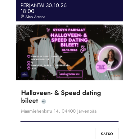
PERJANTAI 30.10.26
18:00
Aino Areena
Halloveen- & Speed dating
bileet
Maamiehenkatu 14, 04400 Järvenpää
KATSO