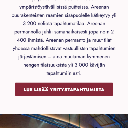
ympäristöystävällisissä puitteissa. Areenan
puurakenteisten raamien sisäpuolelle kätkeytyy yli
3 200 neliötä tapahtumatilaa. Areenan
permannolla juhlii samanaikaisesti jopa noin 2
400 ihmistä. Areenan permanto ja muut tilat
yhdessä mahdollistavat vastuullisten tapahtumien
järjestämisen – aina muutaman kymmenen
hengen tilaisuuksista yli 3 000 kävijän
tapahtumiin asti.
LUE LISÄÄ YRITYSTAPAHTUMISTA