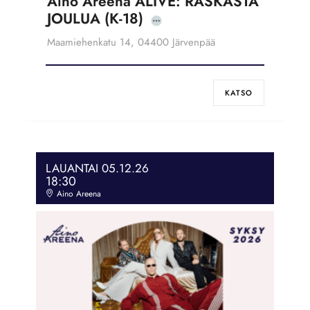
Aino Areena ALIVE: RASKASTA
JOULUA (K-18)
Maamiehenkatu 14, 04400 Järvenpää
KATSO
LAUANTAI 05.12.26
18:30
Aino Areena