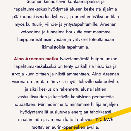
Suomen kiinnostavin kohtaamispaikka ja
tapahtumakeskus hyödyntää alueen keskeistä sijaintia
pääkaupunkiseudun kyljessä, ja urheilun lisäksi on tilaa
myös kulttuuri-, viihde- ja yritystapahtumille. Areenan
vetovoima ja tunnelma houkuttelevat maamme
huippuartistit esiintymään ja yritykset toteuttamaan
ikimuistoisia tapahtumia.
Aino Areenan matka
Navetanmäestä huippuluokan
tapahtumakeskukseksi on tehty paikallista historiaa ja
arvoja kunnioittaen ja niistä ammentaen. Aino Areenan
visiona on tarjota elämyksiä myös tuleville sukupolville,
ja siksi keskus on rakennettu alusta lähtien
vastuullisuuden ja kestävän kehityksen periaatteita
noudattaen. Minimoimme toimintamme hiilijalanjäljen
hyödyntämällä uusiutuvaa energiaa tehokkaasti
maalämmön ja areenan katolla olevien 120 kWh
tuottavien aurinkopaneelien avulla.