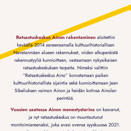
Ratsastuskeskus Ainon rakentaminen
aloitettiin
keväällä 2014 saneeraamalla kulttuurihistoriallisen
Navetanmäen alueen rakennukset, niiden alkuperäistä
rakennustyyliä kunnioittaen, vastaamaan nykyaikaisen
ratsastuskeskuksen tarpeita. Nimeksi valittiin
“Ratsastuskeskus Aino” korostamaan paikan
kulttuurihistoriallista sijaintia sekä kunnioittamaan Jean
Sibeliuksen vaimon Ainon ja heidän kotinsa Ainolan
perintöä.
Vuosien saatossa Ainon menestystarina
on kasvanut,
ja nyt ratsastuskeskus on muuntautunut
monitoimiareenaksi, joka avasi ovensa syyskuussa 2021.