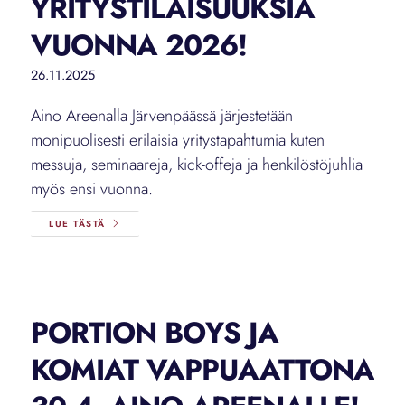
YRITYSTILAISUUKSIA
VUONNA 2026!
26.11.2025
Aino Areenalla Järvenpäässä järjestetään
monipuolisesti erilaisia yritystapahtumia kuten
messuja, seminaareja, kick-offeja ja henkilöstöjuhlia
myös ensi vuonna.
LUE TÄSTÄ
PORTION BOYS JA
KOMIAT VAPPUAATTONA