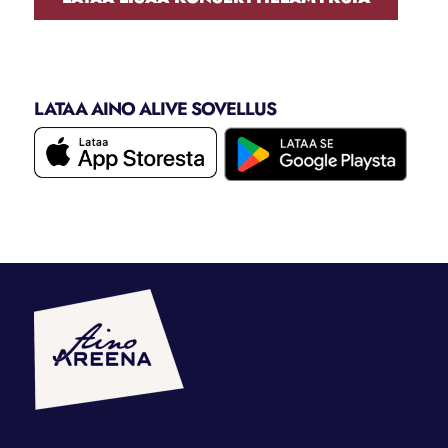
LATAA AINO ALIVE SOVELLUS