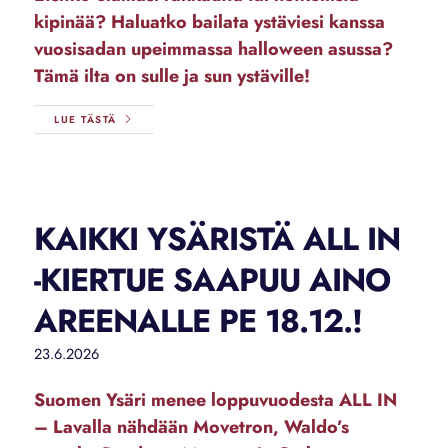
kipinää? Haluatko bailata ystäviesi kanssa
vuosisadan upeimmassa halloween asussa?
Tämä ilta on sulle ja sun ystäville!
LUE TÄSTÄ
KAIKKI YSÄRISTÄ ALL IN
-KIERTUE SAAPUU AINO
AREENALLE PE 18.12.!
23.6.2026
Suomen Ysäri menee loppuvuodesta
ALL IN
– Lavalla nähdään Movetron, Waldo’s