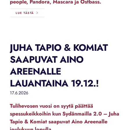
people, Pandora, Mascara ja Ostbass.
LUE TÄSTÄ
JUHA TAPIO & KOMIAT
SAAPUVAT AINO
AREENALLE
LAUANTAINA 19.12.!
17.6.2026
Tulihevosen vuosi on syytä päättää
spessukeikkoihin kun Sydänmailla 2.0 – Juha
Tapio & Komiat saapuvat Aino Areenalle
joulukuun lopulla.