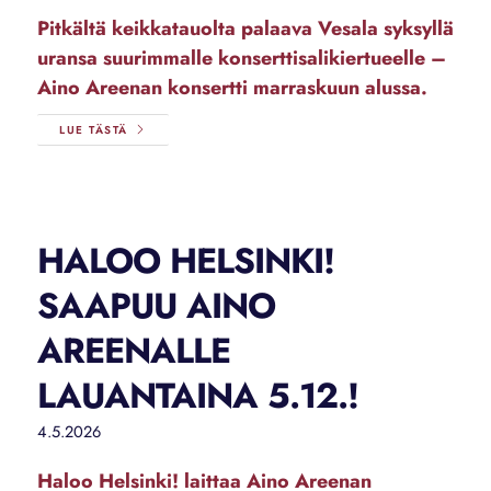
Pitkältä keikkatauolta palaava Vesala syksyllä
uransa suurimmalle konserttisalikiertueelle –
Aino Areenan konsertti marraskuun alussa.
LUE TÄSTÄ
HALOO HELSINKI!
SAAPUU AINO
AREENALLE
LAUANTAINA 5.12.!
4.5.2026
Haloo Helsinki!
laittaa Aino Areenan