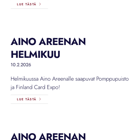
LUE TÄSTÄ
AINO AREENAN
HELMIKUU
10.2.2026
Helmikuussa Aino Areenalle saapuvat Pomppupuisto
ja Finland Card Expo!
LUE TÄSTÄ
AINO AREENAN