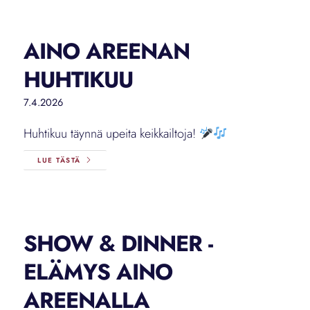
AINO AREENAN
HUHTIKUU
7.4.2026
Huhtikuu täynnä upeita keikkailtoja!
LUE TÄSTÄ
SHOW & DINNER -
ELÄMYS AINO
AREENALLA