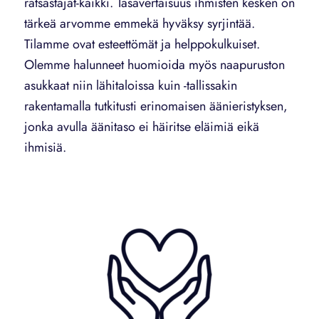
ratsastajat-kaikki. Tasavertaisuus ihmisten kesken on
tärkeä arvomme emmekä hyväksy syrjintää.
Tilamme ovat esteettömät ja helppokulkuiset.
Olemme halunneet huomioida myös naapuruston
asukkaat niin lähitaloissa kuin -tallissakin
rakentamalla tutkitusti erinomaisen äänieristyksen,
jonka avulla äänitaso ei häiritse eläimiä eikä
ihmisiä.