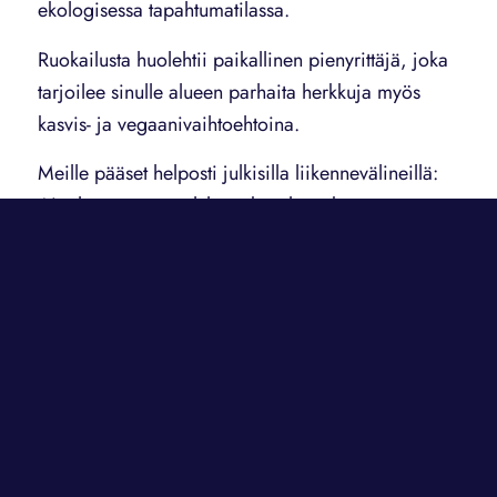
ekologisessa tapahtumatilassa.
Ruokailusta huolehtii paikallinen pienyrittäjä, joka
tarjoilee sinulle alueen parhaita herkkuja myös
kasvis- ja vegaanivaihtoehtoina.
Meille pääset helposti julkisilla liikennevälineillä:
Ainolan asema on lyhyen kävelymatkan päässä.