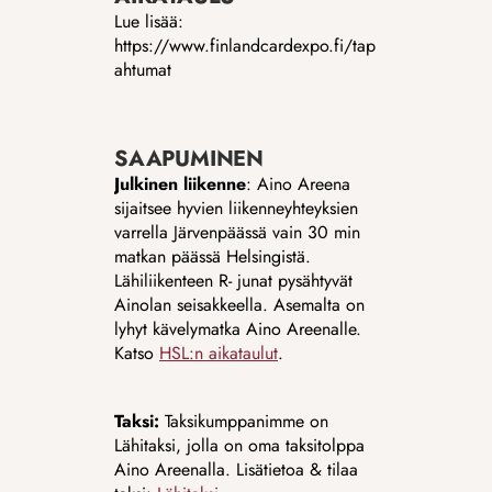
Lue lisää: 
https://www.finlandcardexpo.fi/tap
ahtumat
SAAPUMINEN
Julkinen liikenne
: Aino Areena 
sijaitsee hyvien liikenneyhteyksien 
varrella Järvenpäässä vain 30 min 
matkan päässä Helsingistä. 
Lähiliikenteen R- junat pysähtyvät 
Ainolan seisakkeella. Asemalta on 
lyhyt kävelymatka Aino Areenalle. 
Katso 
HSL:n aikataulut
.
Taksi:
 Taksikumppanimme on 
Lähitaksi, jolla on oma taksitolppa 
Aino Areenalla. Lisätietoa & tilaa 