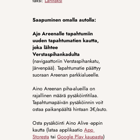
taksi: 
Lähitaksi
Saapuminen omalla autolla:
Ajo Areenalle tapahtumiin 
uuden tapahtumatien kautta, 
joka lähtee 
Verstaspihankadulta 
(navigaattoriin Verstaspihankatu, 
Järvenpää). Tapahtumatie päättyy 
suoraan Areenan parkkialueelle.
Aino Areenan piha-alueilla on 
rajallinen määrä pysäköintitilaa. 
Tapahtumapäivän pysäköinnin voit 
ostaa paikanpäältä hintaan 3€/auto.
Osta pysäköinti Aino Alive -appin 
kautta (lataa applikaatio 
App 
Storesta
 tai 
Google Play kaupasta
) 