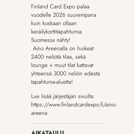
Finland Card Expo palaa
vuodelle 2026 suurempana
kuin koskaan ollaan
keräilykorttitapahtumia
Suomessa nähty!
Aino Areenalla on huikeat
2400 neliötä tilaa, sekä
lounge + muut tilat kattavat
yhteensä 3000 neliön edestä
tapahtuma-aluetta!
Lue lisää järjestäjän sivuilta:
https://www.finlandcardexpo.fi/aino-
areena
AIKATAULU