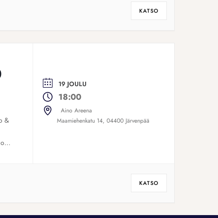
KATSO
0
19 JOULU
18:00
Aino Areena
o &
Maamiehenkatu 14, 04400 Järvenpää
io
KATSO