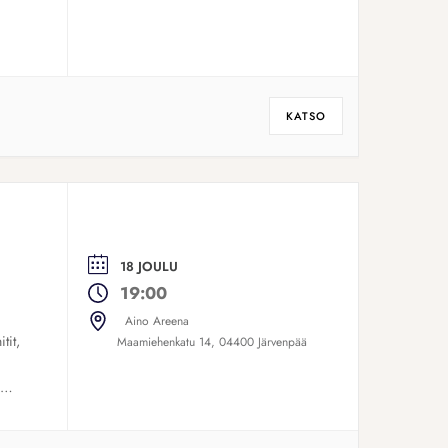
KATSO
18 JOULU
19:00
Aino Areena
tit,
Maamiehenkatu 14, 04400 Järvenpää
on