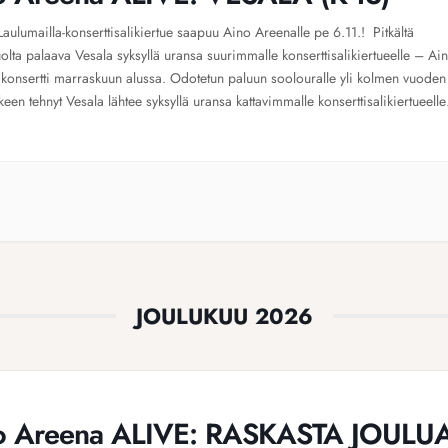
aulumailla-konserttisalikiertue saapuu Aino Areenalle pe 6.11.! Pitkältä
olta palaava Vesala syksyllä uransa suurimmalle konserttisalikiertueelle – Ai
konsertti marraskuun alussa. Odotetun paluun soolouralle yli kolmen vuoden
keen tehnyt Vesala lähtee syksyllä uransa kattavimmalle konserttisalikiertueelle
uomen. Kuudestatoista paikkakunnasta koostuva Laulumailla-kiertue on
taan intiimi ja tuo kuuntelijat lähemmäksi artistia kuin koskaan ennen. Kiertue
…]
JOULUKUU 2026
o Areena ALIVE: RASKASTA JOULU