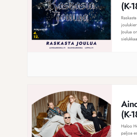
(K-1
Raskasta
joulukie
Joulua o
sielukka
Suomen ka
joulukuus
Ain
(K-1
Haloo He
paljoa e