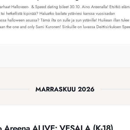
arhaat Halloveen- & Speed dating bileet 30.10. Aino Areenalla! Etsitkö eläm
 tai hetkellistä kipinää? Haluatko bailata ystäviesi kanssa vuosisadan
sa halloween asussa? Tämä ilta on sulle ja sun ystäville! Huikean illan tulee
an the one and only Sami Kuronen! Sinkuille on luvassa Deittisirkuksen Spe
a sokkotreffejä lennosta. DJ Hermanni on koko illan […]
MARRASKUU 2026
o Areena ALIVE: VESALA (K-18)