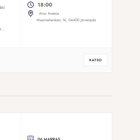
18:00
äsi
Aino Areena
Maamiehenkatu 14, 04400 Järvenpää
ed
KATSO
06 MARRAS