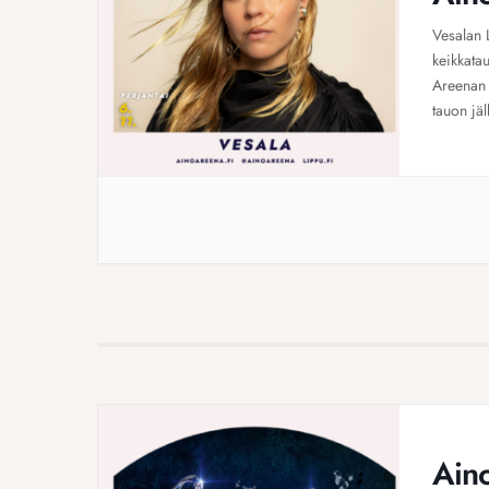
Vesalan L
keikkatau
Areenan 
tauon jäl
ympäri S
tunnelmal
tullaan [
Ain