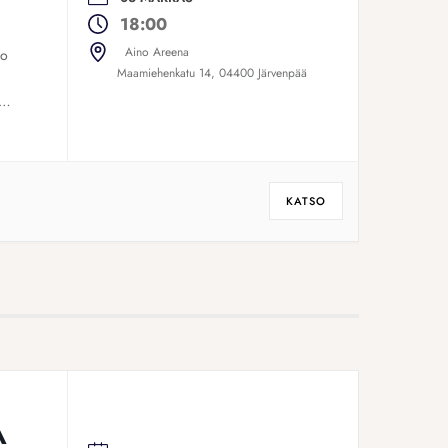
18:00
Aino Areena
no
Maamiehenkatu 14, 04400 Järvenpää
ella
KATSO
A