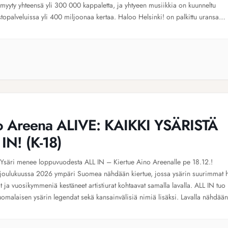
 myyty yhteensä yli 300 000 kappaletta, ja yhtyeen musiikkia on kuunneltu
stopalveluissa yli 400 miljoonaa kertaa. Haloo Helsinki! on palkittu uransa
ymmenellä Emma-palkinnolla, tehnyt yli 900 keikkaa ja […]
o Areena ALIVE: KAIKKI YSÄRISTÄ
IN! (K-18)
säri menee loppuvuodesta ALL IN – Kiertue Aino Areenalle pe 18.12.!
oulukuussa 2026 ympäri Suomea nähdään kiertue, jossa ysärin suurimmat hi
 ja vuosikymmeniä kestäneet artistiurat kohtaavat samalla lavalla. ALL IN tuo
uomalaisen ysärin legendat sekä kansainvälisiä nimiä lisäksi. Lavalla nähdään
, Waldo’s people, Pandora, Mascara ja Ostbass. Waldo’s People ja Movetr
[…]