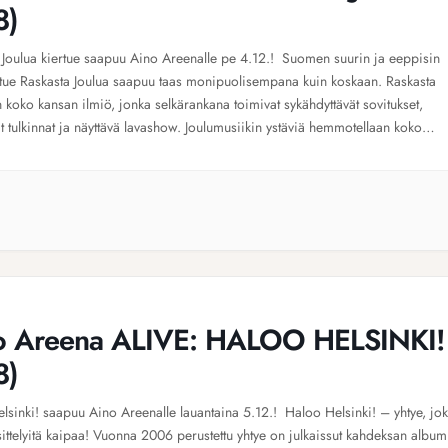
8)
 Joulua kiertue saapuu Aino Areenalle pe 4.12.! Suomen suurin ja eeppisin
rtue Raskasta Joulua saapuu taas monipuolisempana kuin koskaan. Raskasta
n koko kansan ilmiö, jonka selkärankana toimivat sykähdyttävät sovitukset,
at tulkinnat ja näyttävä lavashow. Joulumusiikin ystäviä hemmotellaan koko
ttavalla kiertueella nyt jo 23. kertaa. Raskasta Joulua kajahtaa marras-
sa niin kirkoissa, saleissa kuin […]
o Areena ALIVE: HALOO HELSINKI!
8)
lsinki! saapuu Aino Areenalle lauantaina 5.12.! Haloo Helsinki! – yhtye, jok
sittelyitä kaipaa! Vuonna 2006 perustettu yhtye on julkaissut kahdeksan album