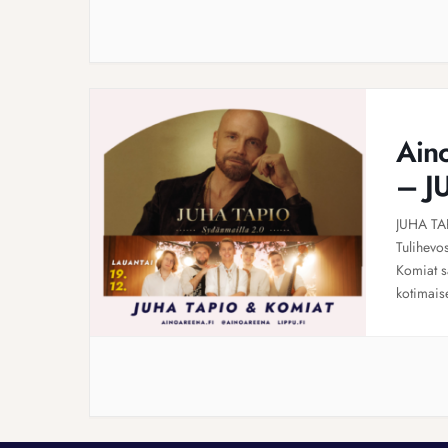
Ain
– J
JUHA TA
Tulihevo
Komiat s
kotimaise
on kiista
kitaristi