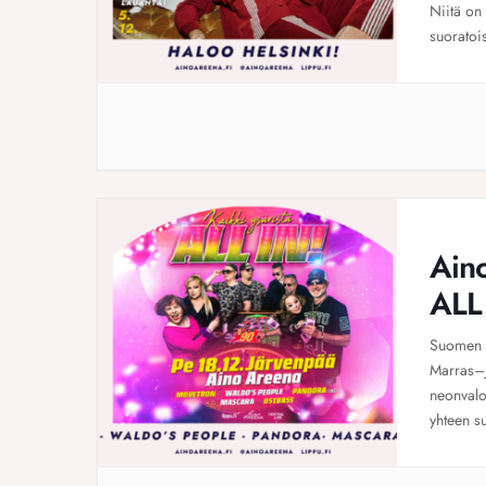
Niitä on
suoratoi
aikana k
Ain
ALL 
Suomen Y
Marras–j
neonvalot
yhteen s
Movetron
juhlivat 