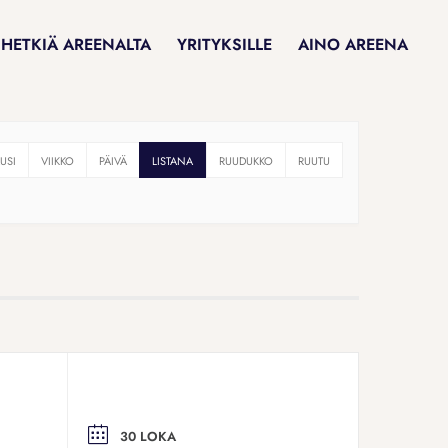
HETKIÄ AREENALTA
YRITYKSILLE
AINO AREENA
USI
VIIKKO
PÄIVÄ
LISTANA
RUUDUKKO
RUUTU
30 LOKA