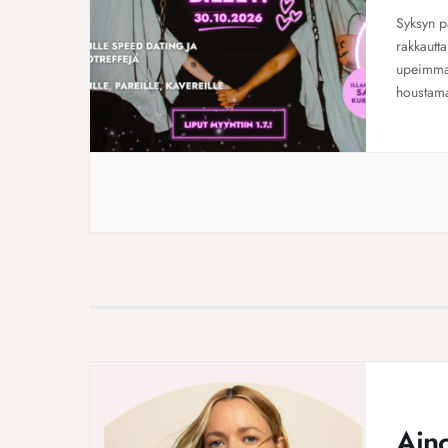
Syksyn p
rakkautta
upeimmas
houstama
Dating j
Ain