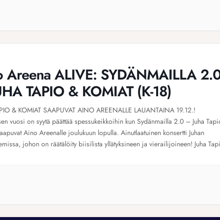
o Areena ALIVE: SYDÄNMAILLA 2.
UHA TAPIO & KOMIAT (K-18)
PIO & KOMIAT SAAPUVAT AINO AREENALLE LAUANTAINA 19.12.!
sen vuosi on syytä päättää spessukeikkoihin kun Sydänmailla 2.0 – Juha Tapi
aapuvat Aino Areenalle joulukuun lopulla. Ainutlaatuinen konsertti Juhan
missa, johon on räätälöity biisilista yllätyksineen ja vierailijoineen! Juha Tap
tta yksi Suomen suosituimmista artisteista. Niin sanoittajana, säveltäjänä kuin
nakin meritoitunut Tapio tunnetaan vaikuttavana […]